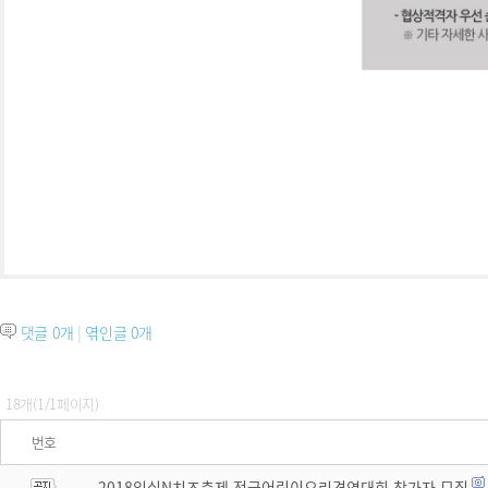
|
댓글
0
개
엮인글
0
개
18개(1/1페이지)
번호
2018임실N치즈축제 전국어린이요리경연대회 참가자 모집