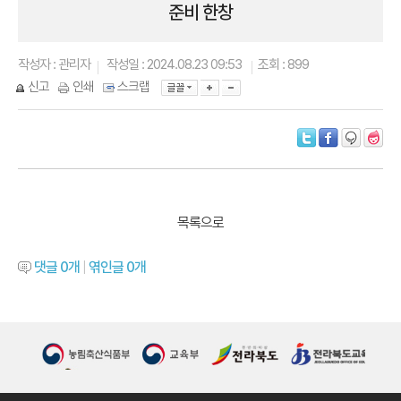
준비 한창
작성자 : 관리자
작성일 : 2024.08.23 09:53
조회 : 899
신고
인쇄
스크랩
목록으로
댓글
0
개
|
엮인글
0
개