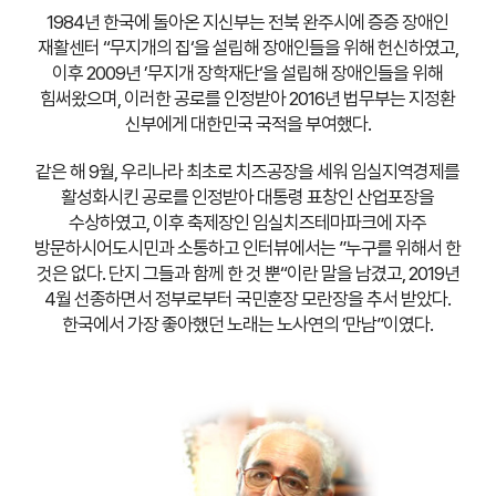
1984년 한국에 돌아온 지신부는 전북 완주시에 증증 장애인
재활센터 “무지개의 집‘을 설립해
장애인들을 위해 헌신하였고,
이후 2009년 ’무지개 장학재단‘을 설립해 장애인들을 위해
힘써왔으며,
이러한 공로를 인정받아 2016년 법무부는 지정환
신부에게 대한민국 국적을 부여했다.
같은 해 9월, 우리나라 최초로 치즈공장을 세워 임실지역경제를
활성화시킨 공로를 인정받아
대통령 표창인 산업포장을
수상하였고, 이후 축제장인 임실치즈테마파크에 자주
방문하시어도시민과 소통하고
인터뷰에서는 ”누구를 위해서 한
것은 없다. 단지 그들과 함께 한 것 뿐“이란 말을 남겼고,
2019년
4월 선종하면서 정부로부터 국민훈장 모란장을 추서 받았다.
한국에서 가장 좋아했던 노래는 노사연의 ’만남”이였다.