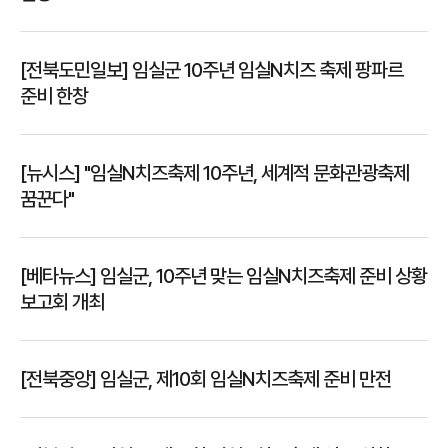
[전북도민일보] 임실군 10주년 임실N치즈 축제 팡파르
준비 한창
[뉴시스] "임실N치즈축제 10주년, 세계적 문화관광축제
꿈꾼다"
[베타뉴스] 임실군, 10주년 맞는 임실N치즈축제 준비 상황
보고회 개최
[전북중앙] 임실군, 제10회 임실N치즈축제 준비 만전