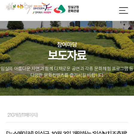
참여마당
보도자료
임실의 아름다운 자연과 함께 다채로운 공연과 각종 문화체험 프로그램 등
다양한 문화컨텐츠를 즐기시길 바랍니다
210개(1/11페이지)
[뉴스메이커] 임실군, 10월 3일 개막하는 '임실N치즈축제'