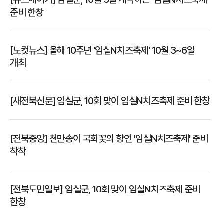
준비 한창
[노컷뉴스] 올해 10주년 '임실N치즈축제' 10월 3~6일
개최
[새전북신문] 임실군, 10회 맞이 임실N치즈축제 준비 한창
[전북중앙] 천만송이 국화꽃의 향연 '임실N치즈축제' 준비
착착
[전북도민일보] 임실군, 10회 맞이 임실N치즈축제 준비
한창