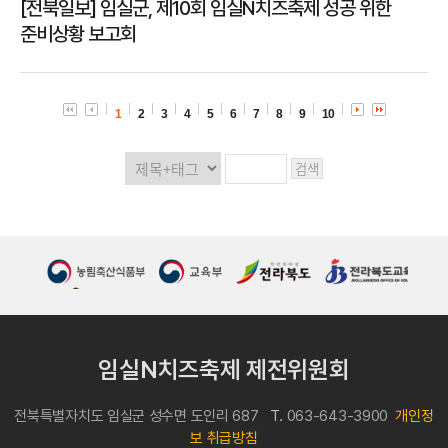
[전북일보] 임실군, 제10회 임실N치즈축제 성공 위한
준비상황 보고회
1
2
3
4
5
6
7
8
9
10
임실N치즈축제 제전위원회
전북특별자치도 임실군 성수면 도인리 687
T.
063-643-3900
개인정
보 취급방침