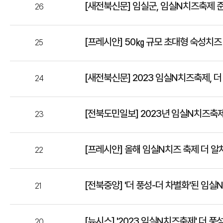
[새전북신문] 임실군, 임실N치즈축제 
26
[프레시안] 50㎏ 규모 초대형 숙성치
25
[새전북신문] 2023 임실N치즈축제, 
24
[전북도민일보] 2023년 임실N치즈축
23
[프레시안] 올해 임실N치즈 축제 더 
22
[전북중앙] '더 풍성-더 차별화'된 임
21
[뉴시스] '2023 임실N치즈축제' 더
20