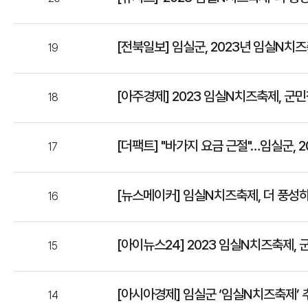
[전북일보] 임실군, 2023년 임실N치
19
[아주경제] 2023 임실N치즈축제, 군민참
18
[더팩트] "바가지 요금 근절"…임실군, 
17
[뉴스메이커] 임실N치즈축제, 더 풍성
16
[아이뉴스24] 2023 임실N치즈축제,
15
[아시아경제] 임실군 ‘임실N치즈축제’
14