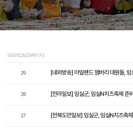
569개(28/29페이지)
[내외방송] 아일랜드 잼버리 대원들,
29
[전라일보] 임실군, 임실N치즈축제 준비
28
[전북도민일보] 임실군, 임실N치즈축제
27