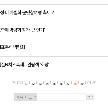
 풍성‧더 차별화 군민참여형 축제로
축제 박람회 참가 '큰 인기'
대표축제 박람회
'임실N치즈축제'…관람객 '호평'
21
22
23
24
25
26
27
28
29