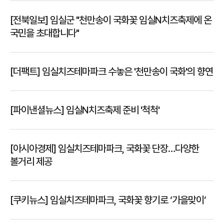
[전북일보] 임실군 "천만송이 국화꽃 임실N치즈축제에 온
국민을 초대합니다"
[더팩트] 임실치즈테마파크 수놓은 '천만송이 국화'의 향연
[파이낸셜뉴스] 임실N치즈축제 준비 '척척'
[아시아경제] 임실치즈테마파크, 국화꽃 단장…다양한
볼거리 제공
[쿠키뉴스] 임실치즈테마파크, 국화꽃 향기로 ‘가을맞이’