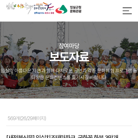
참여마당
보도자료
임실의 아름다운 자연과 함께 다채로운 공연과 각종 문화체험 프로그램 등
다양한 문화컨텐츠를 즐기시길 바랍니다
569개(26/29페이지)
[새전북신문] 임실치즈테마파크, 국화꽃 화분 3만개