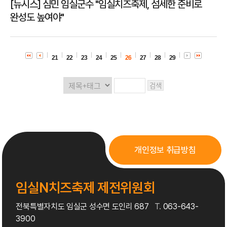
[뉴시스] 심민 임실군수 "임실치즈축제, 섬세한 준비로
완성도 높여야"
21
22
23
24
25
26
27
28
29
개인정보 취급방침
임실N치즈축제 제전위원회
전북특별자치도 임실군 성수면 도인리 687
T.
063-643-
3900