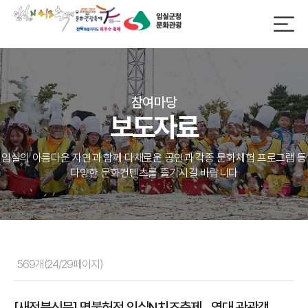
참여마당
보도자료
임실의 아름다운 자연과 함께 다채로운 공연과 각종 문화체험 프로그램 등
다양한 문화컨텐츠를 즐기시길 바랍니다
569개(24/29페이지)
[새전북신문] 명불허전 임실N치즈축제…역대 관광객