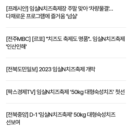
[프레시안] 임실N치즈축제장 주말 맞아 '차량물결'…
다채로운 프로그램에 즐거움 '넘실'
[전주MBC] [르포] "치즈도 축제도 명품".. 임실N치즈축제
'인산인해'
[전북도민일보] 2023 임실N치즈축제 개막
[팍스경제TV] 임실N치즈축제 ‘50kg 대형숙성치즈’ 첫선
[전북중앙] D-1 '임실N치즈축제' 50kg 대형숙성치즈
선보여