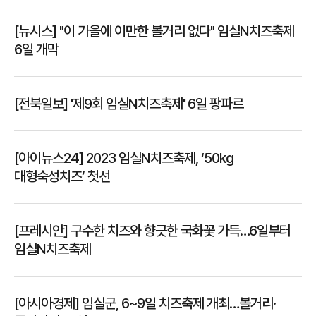
[뉴시스] "이 가을에 이만한 볼거리 없다" 임실N치즈축제
6일 개막
[전북일보] '제9회 임실N치즈축제' 6일 팡파르
[아이뉴스24] 2023 임실N치즈축제, ‘50kg
대형숙성치즈’ 첫선
[프레시안] 구수한 치즈와 향긋한 국화꽃 가득…6일부터
임실N치즈축제
[아시아경제] 임실군, 6~9일 치즈축제 개최…볼거리·