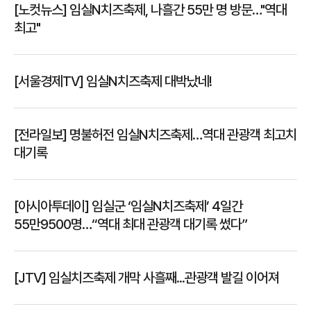
[노컷뉴스] 임실N치즈축제, 나흘간 55만 명 방문…"역대
최고"
[서울경제TV] 임실N치즈축제 대박났네!
[전라일보] 명불허전 임실N치즈축제…역대 관광객 최고치
대기록
[아시아투데이] 임실군 ‘임실N치즈축제’ 4일간
55만9500명…“역대 최대 관광객 대기록 썼다”
[JTV] 임실치즈축제 개막 사흘째...관광객 발길 이어져