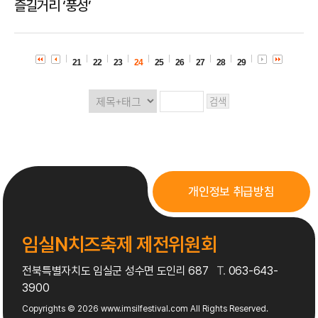
즐길거리 ‘풍성’
21
22
23
24
25
26
27
28
29
개인정보 취급방침
임실N치즈축제 제전위원회
전북특별자치도 임실군 성수면 도인리 687
T.
063-643-
3900
Copyrights © 2026
www.imsilfestival.com
All Rights Reserved.