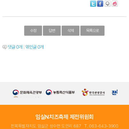
수정
답변
삭제
목록으로
댓글
0
개
|
엮인글
0
개
임실N치즈축제 제전위원회
전북특별자치도 임실군 성수면 도인리 687
T.
063-643-3900