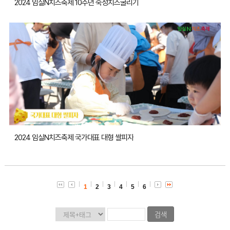
2024 임실N치즈축제 10주년 숙성치즈굴리기
2024 임실N치즈축제 국가대표 대형 쌀피자
1
2
3
4
5
6