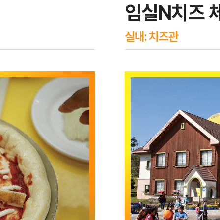
임실N치즈 체
실내: 치즈관