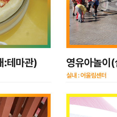
:테마관)
영유아놀이(
실내 : 어울림센터