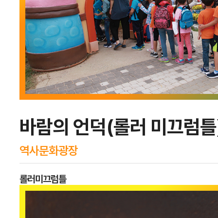
바람의 언덕(롤러 미끄럼틀
역사문화광장
롤러미끄럼틀