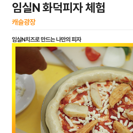
임실N 화덕피자 체험
캐슬광장
임실N치즈로 만드는 나만의 피자