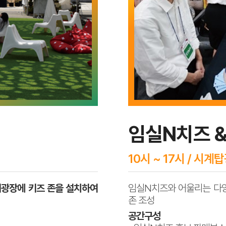
임실N치즈 
10시 ~ 17시 / 시계
광장에 키즈 존을 설치하여
임실N치즈와 어울리는 다양
존 조성
공간구성