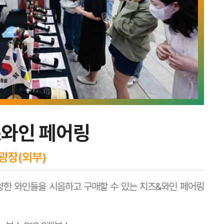
&와인 페어링
탑광장(외부)
한 와인들을 시음하고 구매할 수 있는 치즈&와인 페어링