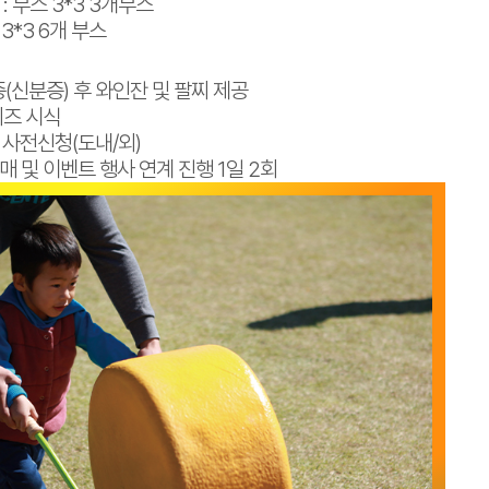
: 부스 3*3 3개부스
3*3 6개 부스
(신분증) 후 와인잔 및 팔찌 제공
치즈 시식
스 사전신청(도내/외)
 및 이벤트 행사 연계 진행 1일 2회