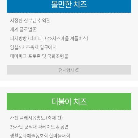
볼만한 치즈
지정환 신부님 추억관
세계 글로벌존
피치빵빵 (테마파크 ⇔치즈마을 셔틀버스)
임실N치즈축제 입구아치
테마파크 포토존 및 국화조형물
전시행사 (5)
더불어 치즈
사전 플래시몹홍보 (축제 전)
35사단 군악대 퍼레이드 & 공연
생활문화예술동호회 한마음대회