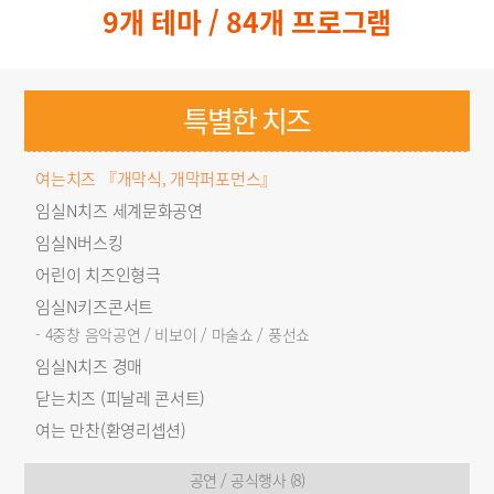
9개 테마 / 84개 프로그램
특별한 치즈
여는치즈 『개막식, 개막퍼포먼스』
임실N치즈 세계문화공연
임실N버스킹
어린이 치즈인형극
임실N키즈콘서트
- 4중창 음악공연 / 비보이 / 마술쇼 / 풍선쇼
임실N치즈 경매
닫는치즈 (피날레 콘서트)
여는 만찬(환영리셉션)
공연 / 공식행사 (8)