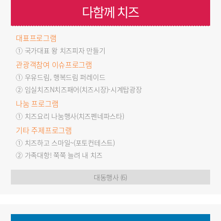
다함께 치즈
대표프로그램
① 국가대표 왕 치즈피자 만들기
관광객참여 이슈프로그램
① 우유드림, 행복드림 퍼레이드
② 임실치즈N치즈패어(치즈시장)-시계탑광장
나눔 프로그램
① 치즈요리 나눔행사(치즈펜네파스타)
기타 주제프로그램
① 치즈하고 스마일~(포토컨테스트)
② 가족대항! 쭉쭉 늘려 내 치즈
대동행사 (6)