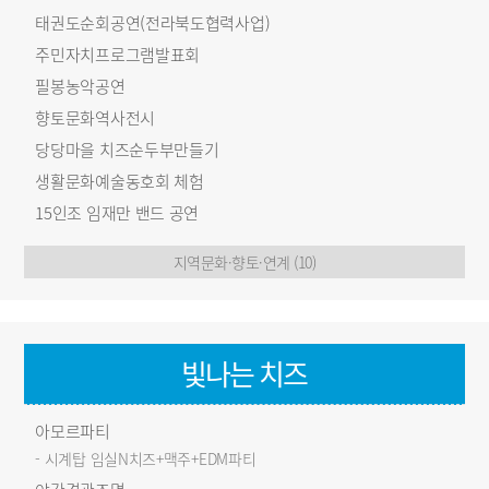
태권도순회공연(전라북도협력사업)
주민자치프로그램발표회
필봉농악공연
향토문화역사전시
당당마을 치즈순두부만들기
생활문화예술동호회 체험
15인조 임재만 밴드 공연
지역문화·향토·연계 (10)
빛나는 치즈
아모르파티
- 시계탑 임실N치즈+맥주+EDM파티