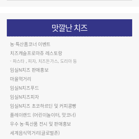
맛깔난 치즈
농·특산품코너 이벤트
치즈캐슬프로마쥬 레스토랑
- 파스타 , 피자, 치즈돈가스, 도리아 등
임실N치즈 판매홍보
마을먹거리
임실N치즈푸드
임실N치즈피자
임실N치즈 초코하르딘 및 커피콩빵
플레이랜드 (어린이놀이터, 맛코너)
우수 농·특산품 전시 및 판매홍보
세계음식먹거리(글로벌존)