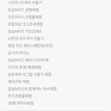
나만의 1인피자 만들기
임실N치즈 공예체험
치즈아이스크림볼체험
유럽의상 코스프레체험
임실N치즈 키즈ZONE
나만의 치즈쿠키 만들기
형광 치즈 페이스페인팅(야간)
길거리 피아노
임실N치즈 패션스티커타투
치즈의 후예! 병영체험
포토액자 머그컵 만들기 체험
캐리커쳐 체험
임실N치즈와 함께하는 독서체험
한지조형물체험
3D펜 캐릭터체험