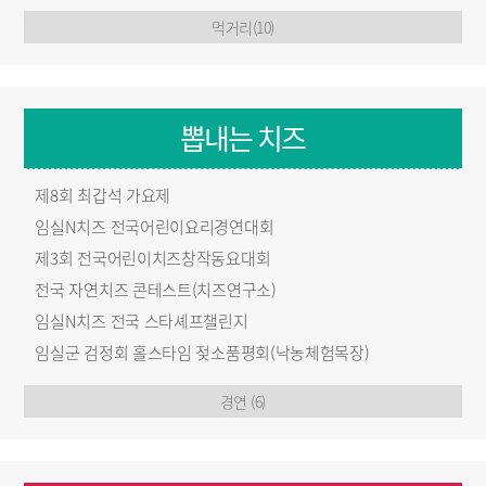
먹거리(10)
뽑내는 치즈
제8회 최갑석 가요제
임실N치즈 전국어린이요리경연대회
제3회 전국어린이치즈창작동요대회
전국 자연치즈 콘테스트(치즈연구소)
임실N치즈 전국 스타셰프챌린지
임실군 검정회 홀스타임 젖소품평회(낙농체험목장)
경연 (6)