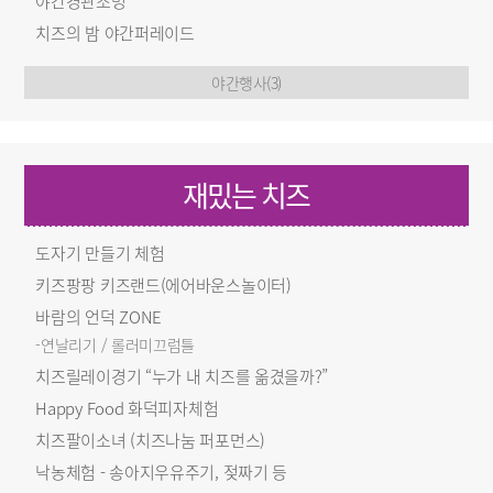
야간경관조명
치즈의 밤 야간퍼레이드
야간행사(3)
재밌는 치즈
도자기 만들기 체험
키즈팡팡 키즈랜드(에어바운스놀이터)
바람의 언덕 ZONE
-연날리기 / 롤러미끄럼틀
치즈릴레이경기 “누가 내 치즈를 옮겼을까?”
Happy Food 화덕피자체험
치즈팔이소녀 (치즈나눔 퍼포먼스)
낙농체험 - 송아지우유주기, 젖짜기 등