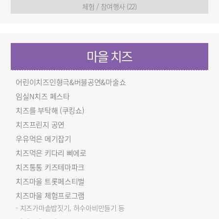
체험 / 참여행사 (22)
마을 치즈
어린이치즈인형극&버블공연&마술쇼
임실N치즈 페스타
치즈를 부탁해 (쿠킹쇼)
치즈프린지 공연
우유먹은 메기잡기
치즈먹은 키다리 삐에로
치즈통통 키즈테마파크
치즈마을 트롯페스티벌
치즈마을 체험프로그램
- 치즈가마솥밥짓기, 허수아비만들기 등