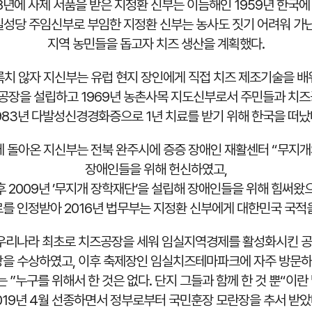
8년에 사제 서품을 받은 지정환 신부는 이듬해인 1959년 한국에
임실성당 주임신부로 부임한 지정환 신부는 농사도 짓기 어려워 가
지역 농민들을 돕고자 치즈 생산을 계획했다.
록치 않자 지신부는 유럽 현지 장인에게 직접 치즈 제조기술을 배
즈공장을 설립하고 1969년 농촌사목 지도신부로서 주민들과 치
983년 다발성신경경화증으로 1년 치료를 받기 위해 한국을 떠났
에 돌아온 지신부는 전북 완주시에 증증 장애인 재활센터 “무지개
장애인들을 위해 헌신하였고,
후 2009년 ’무지개 장학재단‘을 설립해 장애인들을 위해 힘써왔으
를 인정받아 2016년 법무부는 지정환 신부에게 대한민국 국적
, 우리나라 최초로 치즈공장을 세워 임실지역경제를 활성화시킨 
장을 수상하였고, 이후 축제장인 임실치즈테마파크에 자주 방문
”누구를 위해서 한 것은 없다. 단지 그들과 함께 한 것 뿐“이란
019년 4월 선종하면서 정부로부터 국민훈장 모란장을 추서 받았