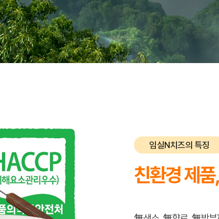
임실N치즈의 특징
친환경 제품
無색소, 無향료, 無방부제