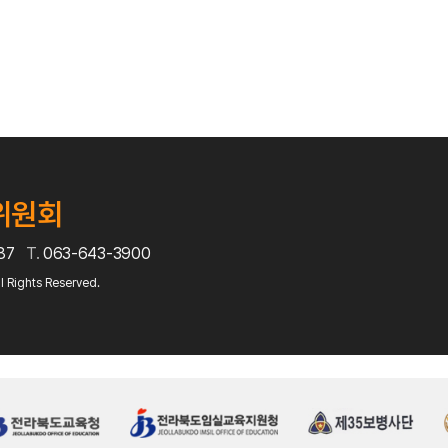
위원회
687
T.
063-643-3900
l Rights Reserved.