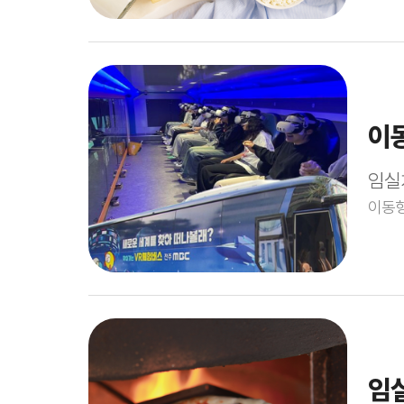
이
임실
이동형
임