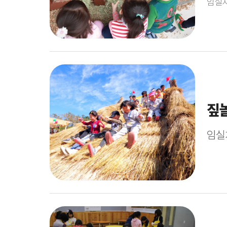
임실치
짚
임실