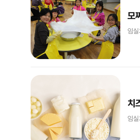
모
임실
치
임실