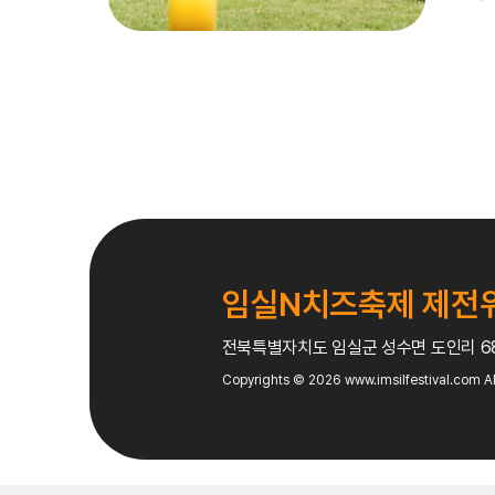
특설 무대
10월 8일(수) ~12일(일) 11:00~12
참가비 :사전접수 5,000원 / 현장접수 7,
참가자모집
: 사접접수 및 현장접수
치즈모형
: 100개
임실N치즈축제 제전
잔디광장 안전펜스 설치
전북특별자치도 임실군 성수면 도인리 
1. 성인부/아동부 구분 진행(롤링 위치 구분
Copyrights © 2026
www.imsilfestival.com
Al
2. 20명씩 잔디 위에서 치즈를 굴려 무대
3. 치즈 롤링 마무리 후 무대 위 숙성치즈 속
4. 순금을 못 찾은 숙성치즈 찾기 참가자