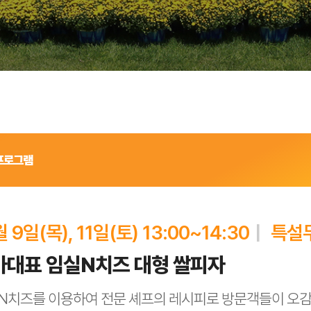
프로그램
월 9일(목), 11일(토) 13:00~14:30
특설무
가대표 임실N치즈 대형 쌀피자
N치즈를 이용하여 전문 셰프의 레시피로 방문객들이 오감만