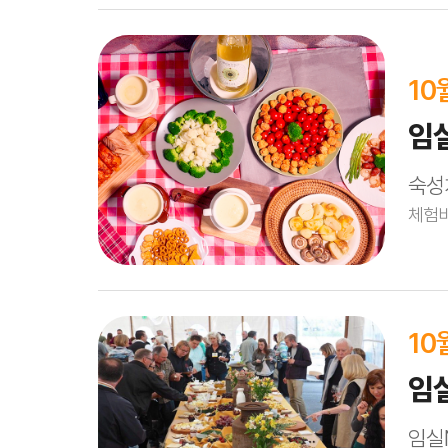
3. 양파, 피망, 치즈 등 대동 피자 토핑 퍼
4. 번호표 교환 후 피자 조리 후 시식
임실치즈테마파크 메인 동선(1,0
10
10월 10일(금), 12일(일) 13:00~1
임
참여방법
: 시작 10분전 참여 이벤트로 
숙성
체험비
건강, 사랑, 행복, 그리고 모든 윤택한 삶
10
특설무대 앞
임
10월 8일(수)13시, 9일(목)~11일(토
체험비 : 사전접수 5,000원 / 현장접수 7
임실