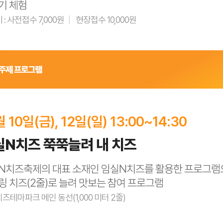
기 체험
: 사전접수 7,000원
현장접수 10,000원
 주제 프로그램
30
월 10일(금), 12일(일) 13:00~14:30
,000원
실N치즈 쭉쭉늘려 내 치즈
N치즈축제의 대표 소재인 임실N치즈를 활용한 프로그램으로
링 치즈(2줄)로 늘려 맛보는 참여 프로그램
 따라 가족 별 피자 만들기 진행
즈테마파크 메인 동선(1,000 미터 2줄)
블 모음