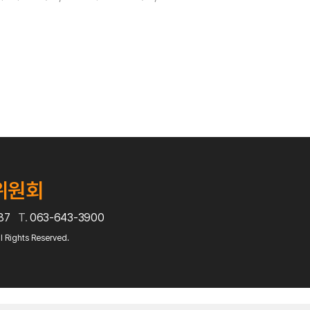
:30
000원
위원회
687
T.
063-643-3900
)
l Rights Reserved.
 아래 볼링 핀을 쓰러트리는 참가자에 한해 순금 행운이벤트 참가자
 캡슐을 열어 순금 찾기(1일 2돈, 5일 총 10돈)
들에게는 기념품 치즈 증정