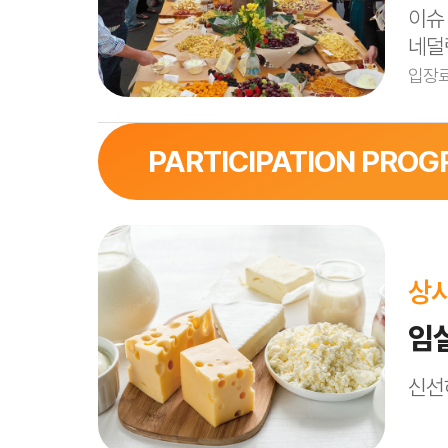
이슈
숙성치즈 200KG을 소재로 도시민이 간
네덜
퐁 뒤
: 500KG 용량 대형 퐁뒤기계 2대
입장료 
1. 참가자 모집 후 숙성치즈를 갈아 대형 
PARTICIPATION PRO
2. 임실 특산품 및 빵, 방울토마토, 가지 
지정환 홀
3. 친환경용기 사용
10월 8일(수) ~ 12일(일) 10:00~1
입장료 : 사전접수 5,000원 / 현장접수 
상
개인별 이용시간 1시간 제한 / VIP 치즈 시식
임
1. 임실N숙성치즈 & 글로벌 치즈 전시 및 
신선
2. 영동 와인 시식&판매