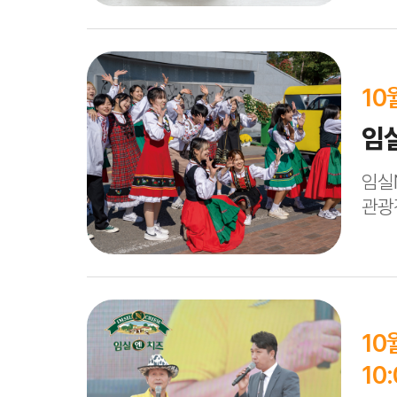
10
임
임실
관광
임실치즈테마파크 주요동선 일
10월
10
10월 8일(수) ~12일(일) 11:00~12