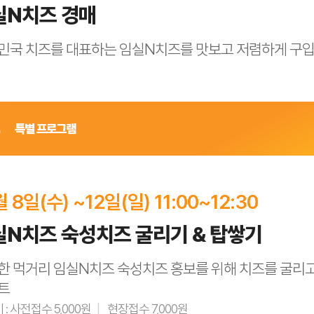
실N치즈 경매
타대(마칭밴드) → 인형탈, 삐에로 , 외발자전거→ 퍼레이드카(지정
(피치)→임실 필봉농악 → 치즈 카트
민국 치즈를 대표하는 임실N치즈를 맛보고 저렴하게 구입할
이집, 학교, 단체 등
공(세계문화공연, 치즈요정, 마칭밴드 등)
S
특별 프로그램
, 9일 11일(13:30, 15:30) / 10월 12일(일) 10:00
월 8일(수) ~12일(일) 11:00~12:30
보 게임 등을 통한 치즈경매 진행
실N치즈 숙성치즈 굴리기 & 탑쌓기
문가 동시진행
한 먹거리 임실N치즈 숙성치즈 홍보를 위해 치즈를 굴리고
트
 : 사전접수 5,000원
현장접수 7,000원