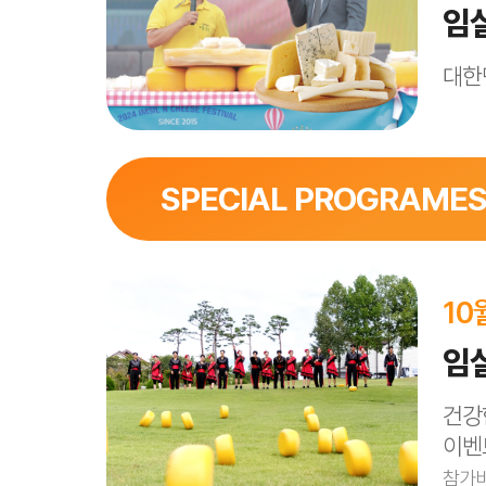
임
퍼레이드 구성
: 선두 카트(캐릭터) → 취
세계문화공연단(10) → 치즈 퍼레이드 카
대한
주민참여 퍼레이드 : 신청에 의한 관내 어린
구간 별 정지 후 공연 진행으로 볼거리 제
SPECIAL PROGRAME
시계탑 광장 / 메인무대
10월 8일 10일 12일 (11:30, 15:30)
10
1. 사회자 경매 이벤트 : 퀴즈 및 가위바위
임
2. 임실N치즈 상품 설명을 위한 치즈 전
3. 경매금액이 원가를 초과할 경우 기부
건강
이벤
참가비