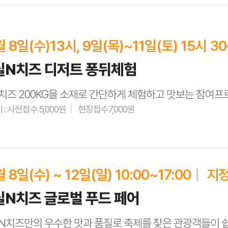
포먼스 진행
00 미터 2줄)
월 8일(수)13시, 9일(목)~11일(토) 15시 3
4:30
실N치즈 디저트 퐁뒤체험
노란색 상의 드레스코드 복장시 참여가 우선시 됩니다
치즈 200KG을 소재로 간단하게 체험하고 맛보는 참여
 : 사전접수 5,000원
현장접수7,000원
의 염원을 담아 스트링치즈 1,000미터를
한번에 완성시키는 한마당
월 8일(수) ~ 12일(일) 10:00~17:00
지정
실N치즈 글로벌 푸드 페어
) 15시 30분
,000원
N치즈만의 우수한 맛과 품질로 축제를 찾은 관광객들이 쉽