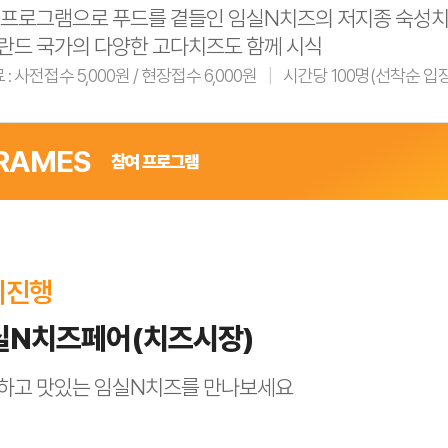
 프로그램으로 푸드를 곁들인 임실N치즈의 저지종 숙성치
단하게 체험하고 맛보는 대규모 참여프로그램
(4일간 1,200명 
란드 국가의 다양한 고다치즈도 함께 시식
: 사전접수 5,000원 / 현장접수 6,000원
시간당 100명(선착순 입장
퐁뒤 기계에 넣음
GRAMES
등을 나눠주는 퐁뒤에 찍어 먹음
참여 프로그램
7:00
6,000원 / 시간당 100명(선착순 입장)– 시간별 입장 팔찌 색 
시진행
 타임 별도 운영(10. 8. 16시) 및 수시 운영
실N치즈페어(치즈시장)
시식
하고 맛있는 임실N치즈를 만나보세요