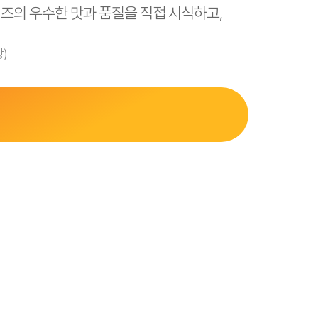
즈의 우수한 맛과 품질을 직접 시식하고,
참여가능)
)
구분 (빨주노초파남보)