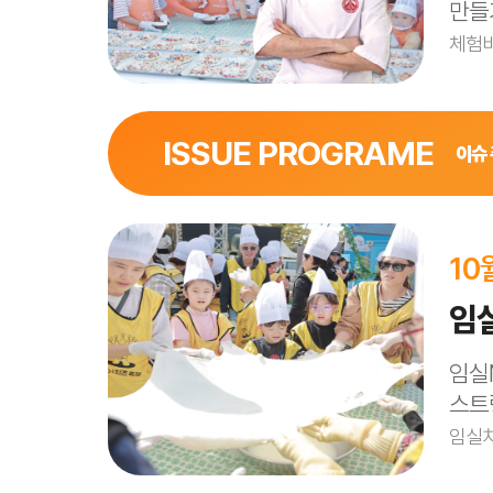
만들
체험비 
ISSUE PROGRAME
이슈
특설무대 앞
10월 9일(목), 11일(토) 13:00~14:
10
체험비 : 사전접수 7,000원 / 현장접수 10
임
전문셰프 섭외
: 파브리
참가자모집
: 사접접수 및 현장접수
임실
스트
1. 참가자 접수 후 파브리 셰프의 레시피에
임실치
2. 피자 완성 후 대형 쌀피자 구도로 테이