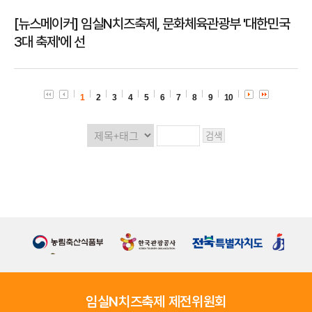
[뉴스메이커] 임실N치즈축제, 문화체육관광부 '대한민국
3대 축제'에 선
1
2
3
4
5
6
7
8
9
10
임실N치즈축제 제전위원회