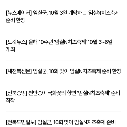
[뉴스메이커] 임실군, 10월 3일 개막하는 '임실N치즈축제'
준비 한창
[노컷뉴스] 올해 10주년 '임실N치즈축제' 10월 3~6일
개최
[새전북신문] 임실군, 10회 맞이 임실N치즈축제 준비 한창
[전북중앙] 천만송이 국화꽃의 향연 '임실N치즈축제' 준비
착착
[전북도민일보] 임실군, 10회 맞이 임실N치즈축제 준비