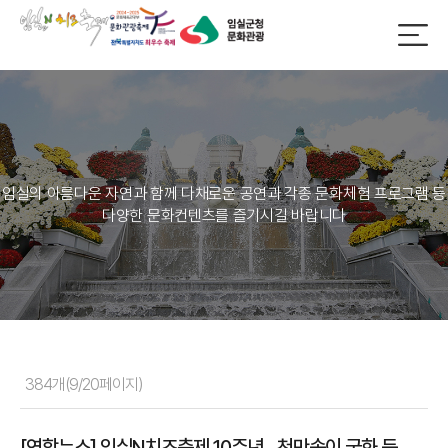
임실의 아름다운 자연과 함께 다채로운 공연과 각종 문화체험 프로그램 등
다양한 문화컨텐츠를 즐기시길 바랍니다
384개(9/20페이지)
[연합뉴스] 임실N치즈축제 10주년…천만송이 국화 등