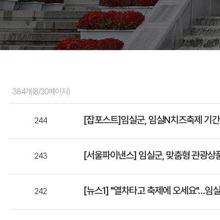
384개(8/20페이지)
[잡포스트]임실군, 임실N치즈축제 기간 
244
[서울파이낸스] 임실군, 맞춤형 관광상품
243
[뉴스1] "열차타고 축제에 오세요"…임
242