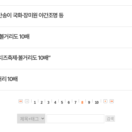
천만송이 국화·장미원 야간조명 등
 볼거리도 10배
치즈축제·볼거리도 10배”
리 10배
1
2
3
4
5
6
7
8
9
10