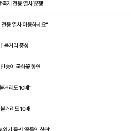
‘축제 전용 열차’운행
 전용 열차 이용하세요"
제’ 볼거리 풍성
천만송이 국화꽃 향연
볼거리도 10배”
 볼거리도 10배
분위기 물씬 '꽃들의 향연'