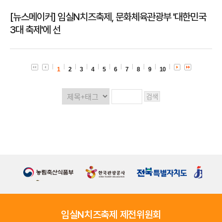
[뉴스메이커] 임실N치즈축제, 문화체육관광부 '대한민국
3대 축제'에 선
1
2
3
4
5
6
7
8
9
10
임실N치즈축제 제전위원회