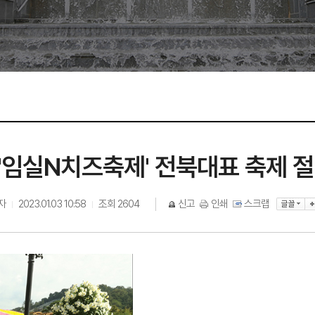
 '임실N치즈축제' 전북대표 축제 
자
2023.01.03 10:58
조회
2604
신고
인쇄
스크랩
|
|