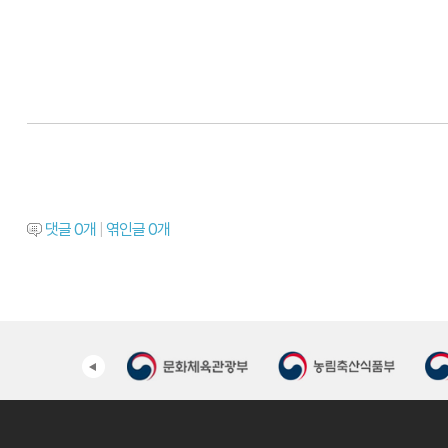
댓글
0
개
|
엮인글
0
개