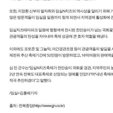
또한, 지정환 신부의 발자취와 임실N치즈의 역사성을 알리기 위해
많은 방문객들이 임실읍 일원까지 찾게 되면서 지역경제 활성화에 큰
임실치즈테마파크 일원에 형형색색 전시된 천만송이가 넘는 국화꽃
관광객들의 탄성을 자아내며 축제 성공에 큰 효자 역할을 해냈다.
이외에도 포토존 및 그늘막, 야간경관조명 등이 관광객들의 발길을
제전위 추산 축제기간에 52만명이 방문하였고, 16억여원의 판매액
심 민 군수는“임실N치즈축제가 천만송이 국화꽃 경관, 지역주민의 
2년 연속 전북도 대표축제로 선정되는 영예를 안았다”며“내년 축제
적극 추진하겠다”고 말했다.
/임실=김흥배기자
출처 : 전북중앙(http://www.jjn.co.kr)