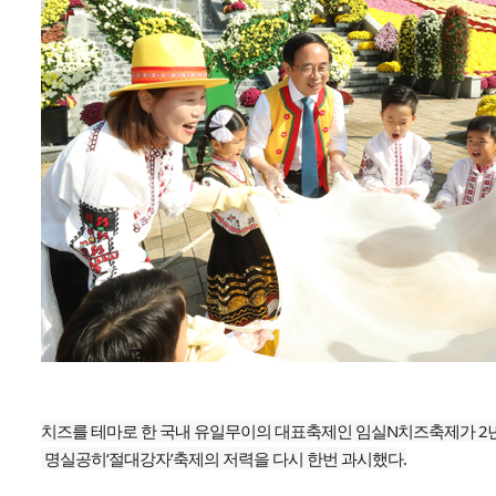
치즈를 테마로 한 국내 유일무이의 대표축제인 임실N치즈축제가 2
명실공히‘절대강자’축제의 저력을 다시 한번 과시했다.